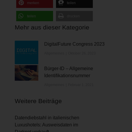
merken
teilen
teilen
drucken
Mehr aus dieser Kategorie
DigitalFuture Congress 2023
Allgemeines
Oktober 26, 2023
Bürger-ID – Allgemeine
Identifikationsnummer
Allgemeines
Februar 1, 2021
Weitere Beiträge
Datendiebstahl in italienischen
Luxushotels: Ausweisdaten im
Darknet verkauft