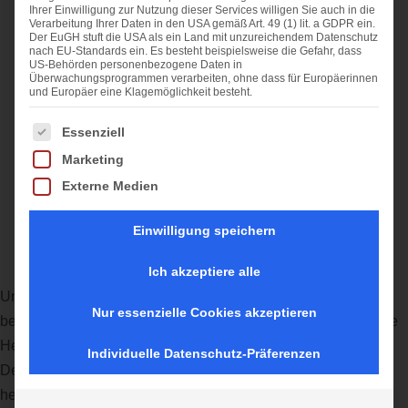
Ihrer Einwilligung zur Nutzung dieser Services willigen Sie auch in die
Verarbeitung Ihrer Daten in den USA gemäß Art. 49 (1) lit. a GDPR ein.
Der EuGH stuft die USA als ein Land mit unzureichendem Datenschutz
nach EU-Standards ein. Es besteht beispielsweise die Gefahr, dass
US-Behörden personenbezogene Daten in
Überwachungsprogrammen verarbeiten, ohne dass für Europäerinnen
und Europäer eine Klagemöglichkeit besteht.
Es folgt eine Liste der Service-Gruppen, für die eine Einwi
Essenziell
Marketing
Externe Medien
Einwilligung speichern
Ich akzeptiere alle
Unsere aktuelle Zeit werden die meisten Unternehmer als
Nur essenzielle Cookies akzeptieren
bedrückend und beängstigend beschreiben. Wer nicht gerade
Hersteller von Toilettenpapier ist, ist wohl gezwungen seine
Individuelle Datenschutz-Präferenzen
Denkweise und seinen Betrieb zu 100% umzustellen. Wir
helfen Ihnen mit einer Förderung ins Homeoffice zu starten.