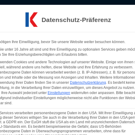
 Freitag: 9:00 Uhr - 14:00 Uhr
Datenschutz-Präferenz
KUMA
Services
Showcase
News
Koope
ötigen Ihre Einwilligung, bevor Sie unsere Website weiter besuchen können.
e unter 16 Jahre alt sind und Ihre Einwilligung zu optionalen Services geben möc
Sie Ihre Erziehungsberechtigten um Erlaubnis bitten.
rwenden Cookies und andere Technologien auf unserer Website. Einige von ihnen 
ell, während andere uns helfen, diese Website und Ihre Erfahrung zu verbessern.
nbezogene Daten können verarbeitet werden (z. B. IP-Adressen), z. B. für persona
en und Inhalte oder die Messung von Anzeigen und Inhalten.
Weitere Informatione
wendung Ihrer Daten finden Sie in unserer
Datenschutzerklärung
.
Es besteht keine
chtung, in die Verarbeitung Ihrer Daten einzuwilligen, um dieses Angebot zu nutzen.
Ihre Auswahl jederzeit unter
Einstellungen
widerrufen oder anpassen.
Bitte beach
fgrund individueller Einstellungen möglicherweise nicht alle Funktionen der Websi
ar sind.
Services verarbeiten personenbezogene Daten in den USA. Mit Ihrer Einwilligung 
 dieser Services willigen Sie auch in die Verarbeitung Ihrer Daten in den USA gem
lit. a GDPR ein. Der EuGH stuft die USA als ein Land mit unzureichendem Datensch
U-Standards ein. Es besteht beispielsweise die Gefahr, dass US-Behörden
enbezogene Daten in Überwachungsprogrammen verarbeiten, ohne dass für