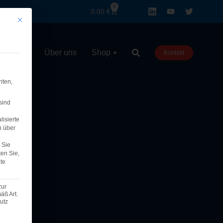
0
0,00
€
Mit diesem Button wird der Dialog geschlossen. Seine Funktionalität ist iden
rationen
Über uns
Shop
Kontakt
hten,
sind
lisierte
n über
Sie
ten Sie,
te
zur
äß Art.
utz