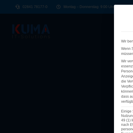
02841 78177-0
Montag – Donnerstag: 9:00 Uhr - 17:00 Uhr,
Wir ben
Wenn Si
müssen 
Wir ve
essenzi
Persone
Anzeig
die Ver
Verpfli
können 
dass au
verfügb
Einige 
Nutzung
49 (1) 
nach E
person