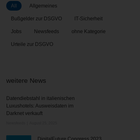
All
Allgemeines
Bußgelder zur DSGVO
IT-Sicherheit
Jobs
Newsfeeds
ohne Kategorie
Urteile zur DSGVO
weitere News
Datendiebstahl in italienischen
Luxushotels: Ausweisdaten im
Darknet verkauft
Newsfeeds
August 25, 2025
DigitalFuture Congress 2023