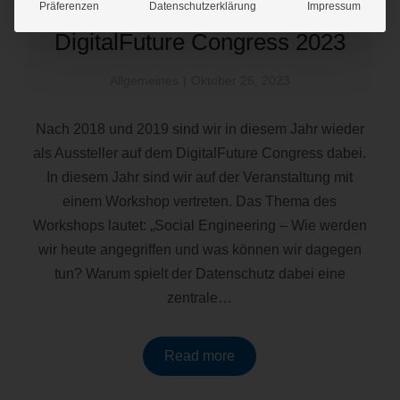
Präferenzen
Datenschutzerklärung
Impressum
DigitalFuture Congress 2023
Allgemeines
Oktober 26, 2023
Nach 2018 und 2019 sind wir in diesem Jahr wieder
als Aussteller auf dem DigitalFuture Congress dabei.
In diesem Jahr sind wir auf der Veranstaltung mit
einem Workshop vertreten. Das Thema des
Workshops lautet: „Social Engineering – Wie werden
wir heute angegriffen und was können wir dagegen
tun? Warum spielt der Datenschutz dabei eine
zentrale…
Read more