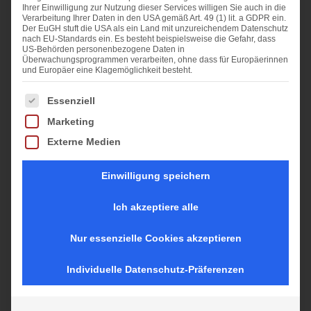
Ihrer Einwilligung zur Nutzung dieser Services willigen Sie auch in die
Verarbeitung Ihrer Daten in den USA gemäß Art. 49 (1) lit. a GDPR ein.
Der EuGH stuft die USA als ein Land mit unzureichendem Datenschutz
nach EU-Standards ein. Es besteht beispielsweise die Gefahr, dass
US-Behörden personenbezogene Daten in
Überwachungsprogrammen verarbeiten, ohne dass für Europäerinnen
und Europäer eine Klagemöglichkeit besteht.
Es folgt eine Liste der Service-Gruppen, für die eine Einwi
Essenziell
Marketing
Externe Medien
Einwilligung speichern
Ich akzeptiere alle
Nur essenzielle Cookies akzeptieren
Individuelle Datenschutz-Präferenzen