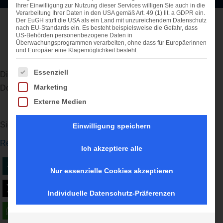
Ihrer Einwilligung zur Nutzung dieser Services willigen Sie auch in die
Verarbeitung Ihrer Daten in den USA gemäß Art. 49 (1) lit. a GDPR ein.
Der EuGH stuft die USA als ein Land mit unzureichendem Datenschutz
nach EU-Standards ein. Es besteht beispielsweise die Gefahr, dass
US-Behörden personenbezogene Daten in
Überwachungsprogrammen verarbeiten, ohne dass für Europäerinnen
und Europäer eine Klagemöglichkeit besteht.
Es folgt eine Liste der Service-Gruppen, für die eine Einwi
Essenziell
Die Webseiten der Flughäfen in Nürnberg, Düsseldorf,
Marketing
Dortmund und Erfurt-Weimar waren gestört.
Externe Medien
​
​Sicherheit News – ZDNet.de
Einwilligung speichern
Read More
Ich akzeptiere alle
teilen
mitteilen
teilen
Nur essenzielle Cookies akzeptieren
twittern
merken
teilen
Individuelle Datenschutz-Präferenzen
teilen
drucken