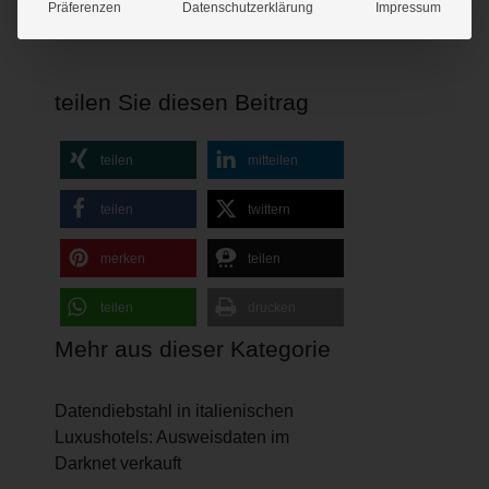
Präferenzen
Datenschutzerklärung
Impressum
teilen Sie diesen Beitrag
teilen
mitteilen
teilen
twittern
merken
teilen
teilen
drucken
Mehr aus dieser Kategorie
Datendiebstahl in italienischen
Luxushotels: Ausweisdaten im
Darknet verkauft