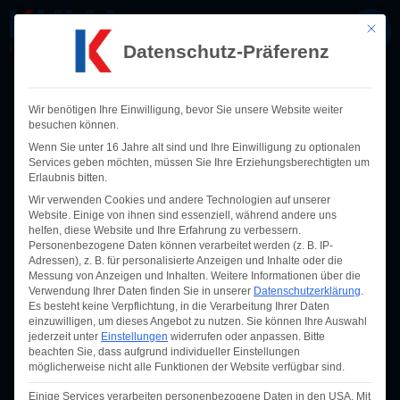
Mit die
Datenschutz-Präferenz
Wir benötigen Ihre Einwilligung, bevor Sie unsere Website weiter
besuchen können.
Hacker greifen deutsche
Wenn Sie unter 16 Jahre alt sind und Ihre Einwilligung zu optionalen
Services geben möchten, müssen Sie Ihre Erziehungsberechtigten um
Flughäfen an ZDNet-
Erlaubnis bitten.
Wir verwenden Cookies und andere Technologien auf unserer
Redaktion am Februar 16,
Website. Einige von ihnen sind essenziell, während andere uns
helfen, diese Website und Ihre Erfahrung zu verbessern.
2023 um 10:34 am
Personenbezogene Daten können verarbeitet werden (z. B. IP-
Adressen), z. B. für personalisierte Anzeigen und Inhalte oder die
Messung von Anzeigen und Inhalten.
Weitere Informationen über die
Verwendung Ihrer Daten finden Sie in unserer
Februar 17, 2023
Newsfeeds
Datenschutzerklärung
.
Es besteht keine Verpflichtung, in die Verarbeitung Ihrer Daten
einzuwilligen, um dieses Angebot zu nutzen.
Sie können Ihre Auswahl
jederzeit unter
Einstellungen
widerrufen oder anpassen.
Bitte
beachten Sie, dass aufgrund individueller Einstellungen
möglicherweise nicht alle Funktionen der Website verfügbar sind.
Einige Services verarbeiten personenbezogene Daten in den USA. Mit